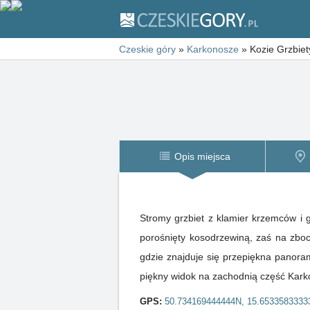
Czeskie góry
»
Karkonosze
»
Kozie Grzbiet
Opis miejsca
Stromy grzbiet z klamier krzemców i 
porośnięty kosodrzewiną, zaś na zboczach zaroślami świerku i kosodrzewiny. Dla turystów są Kozie grzbiety dostępne tylko z
gdzie znajduje się przepiękna panora
piękny widok na zachodnią część Kark
GPS:
50.734169444444N, 15.6533583333