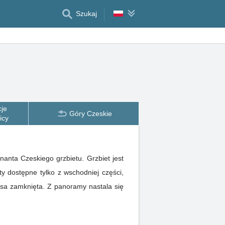
Szukaj
cje
Góry Czeskie
icy
anta Czeskiego grzbietu. Grzbiet jest
asa zamknięta. Z panoramy nastala się