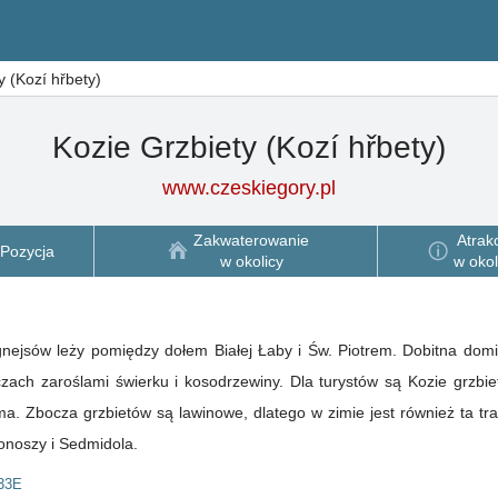
y (Kozí hřbety)
Kozie Grzbiety (Kozí hřbety)
www.czeskiegory.pl
Zakwaterowanie
Atrak
Pozycja
w okolicy
w okol
gnejsów leży pomiędzy dołem Białej Łaby i Św. Piotrem. Dobitna domin
 wschodniej części,
ma. Zbocza grzbietów są lawinowe, dlatego w zimie jest również ta tr
onoszy i Sedmidola.
33E